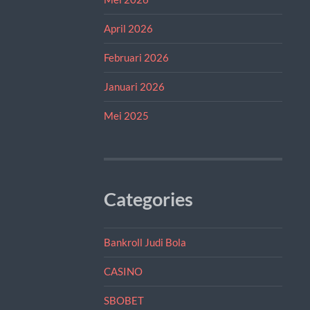
April 2026
Februari 2026
Januari 2026
Mei 2025
Categories
Bankroll Judi Bola
CASINO
SBOBET