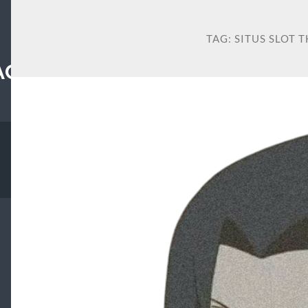
TAG:
SITUS SLOT 
ACADEMY.COM