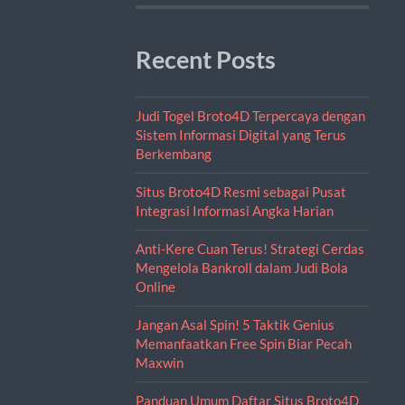
Recent Posts
Judi Togel Broto4D Terpercaya dengan
Sistem Informasi Digital yang Terus
Berkembang
Situs Broto4D Resmi sebagai Pusat
Integrasi Informasi Angka Harian
Anti-Kere Cuan Terus! Strategi Cerdas
Mengelola Bankroll dalam Judi Bola
Online
Jangan Asal Spin! 5 Taktik Genius
Memanfaatkan Free Spin Biar Pecah
Maxwin
Panduan Umum Daftar Situs Broto4D