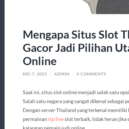
Mengapa Situs Slot T
Gacor Jadi Pilihan U
Online
MEI 7, 2025
/
ADMIN
/
0 COMMENTS
Saat ini, situs slot online menjadi salah satu op
Salah satu negara yang sangat dikenal sebagai p
Dengan server Thailand yang terkenal memilik
permainan
rtp live
slot terbaik, tidak heran jika 
kalangan pemain judi online.