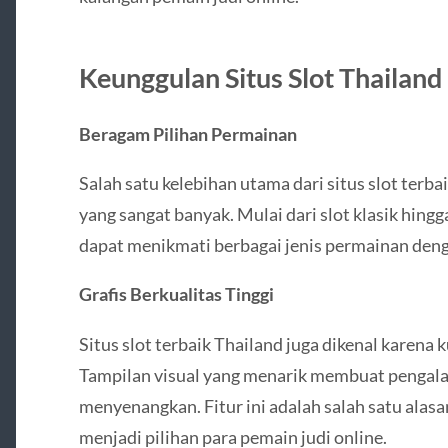
Keunggulan Situs Slot Thailand
Beragam Pilihan Permainan
Salah satu kelebihan utama dari situs slot terb
yang sangat banyak. Mulai dari slot klasik hing
dapat menikmati berbagai jenis permainan deng
Grafis Berkualitas Tinggi
Situs slot terbaik Thailand juga dikenal karena k
Tampilan visual yang menarik membuat pengala
menyenangkan. Fitur ini adalah salah satu alas
menjadi pilihan para pemain judi online.