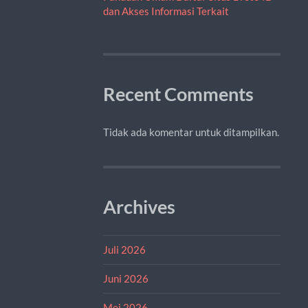
dan Akses Informasi Terkait
Recent Comments
Tidak ada komentar untuk ditampilkan.
Archives
Juli 2026
Juni 2026
Mei 2026