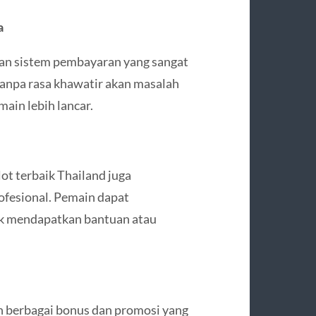
a
rkan sistem pembayaran yang sangat
anpa rasa khawatir akan masalah
in lebih lancar.
t terbaik Thailand juga
ofesional. Pemain dapat
uk mendapatkan bantuan atau
an berbagai bonus dan promosi yang