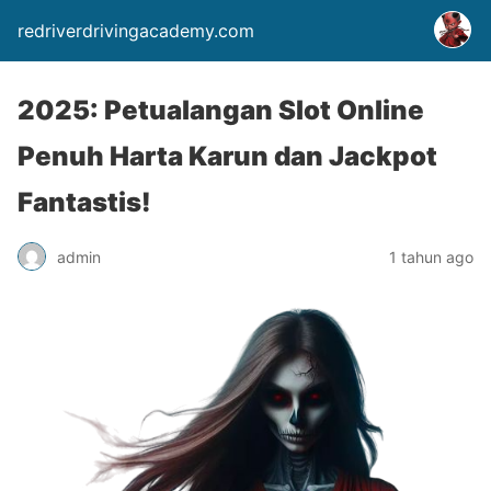
redriverdrivingacademy.com
2025: Petualangan Slot Online
Penuh Harta Karun dan Jackpot
Fantastis!
admin
1 tahun ago