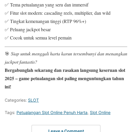
✅ Tema petualangan yang seru dan immersif
✅ Fitur slot modern: cascading reels, multiplier, dan wild
✅ Tingkat kemenangan tinggi (RTP 96%+)
✅ Peluang jackpot besar
✅ Cocok untuk semua level pemain
🎯
Siap untuk menggali harta karun tersembunyi dan menangkan
jackpot fantastis?
Bergabunglah sekarang dan rasakan langsung keseruan slot
2025 – game petualangan slot paling menguntungkan tahun
ini!
Categories:
SLOT
Tags:
Petualangan Slot Online Penuh Harta
,
Slot Online
Leave a Comment