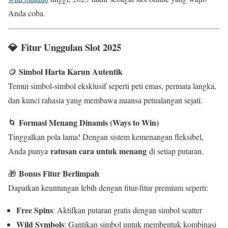
Anda coba.
💎
Fitur Unggulan Slot 2025
Simbol Harta Karun Autentik
🪙
Temui simbol-simbol eksklusif seperti peti emas, permata langka,
dan kunci rahasia yang membawa nuansa petualangan sejati.
Formasi Menang Dinamis (Ways to Win)
🌀
Tinggalkan pola lama! Dengan sistem kemenangan fleksibel,
ratusan cara untuk menang
Anda punya
di setiap putaran.
Bonus Fitur Berlimpah
🎁
Dapatkan keuntungan lebih dengan fitur-fitur premium seperti:
Free Spins
: Aktifkan putaran gratis dengan simbol scatter
Wild Symbols
: Gantikan simbol untuk membentuk kombinasi