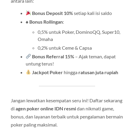
antara lain:
Bonus Deposit 10%
setiap kali isi saldo
♠️
Bonus Rollingan
:
0,5% untuk Poker, DominoQQ, Super10,
Omaha
0,2% untuk Ceme & Capsa
Bonus Referral 15%
– Ajak teman, dapat
untung terus!
Jackpot Poker
hingga
ratusan juta rupiah
Jangan lewatkan kesempatan seru ini! Daftar sekarang
di
agen poker online IDN resmi
dan nikmati game,
bonus, dan layanan terbaik untuk pengalaman bermain
poker paling maksimal.