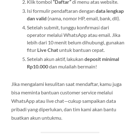
Klik tombol
“Daftar”
di menu atas website.
Isi formulir pendaftaran dengan
data lengkap
dan valid
(nama, nomor HP, email, bank, dll).
Setelah submit, tunggu konfirmasi dari
operator melalui WhatsApp atau email. Jika
lebih dari 10 menit belum dihubungi, gunakan
fitur
Live Chat
untuk bantuan cepat.
Setelah akun aktif, lakukan
deposit minimal
Rp10.000
dan mulailah bermain!
Jika mengalami kesulitan saat mendaftar, kamu juga
bisa meminta bantuan customer service melalui
WhatsApp atau live chat—cukup sampaikan data
pribadi yang diperlukan, dan tim kami akan bantu
buatkan akun untukmu.