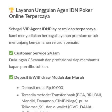
Layanan Unggulan Agen IDN Poker
Online Terpercaya
Sebagai
VIP Agent IDNPlay resmi dan terpercaya
,
kami menyediakan berbagai layanan premium untuk
menunjang kenyamanan seluruh pemain:
Customer Service 24 Jam
Dukungan CS ramah dan profesional siap membantu
kapan pun dibutuhkan.
Deposit & Withdraw Mudah dan Murah
Deposit mulai Rp10.000
Tersedia metode: Transfer bank (BCA, BRI, BNI,
Mandiri, Danamon, CIMB Niaga), pulsa
Telkomsel/XL, dan e-wallet (OVO, DANA,