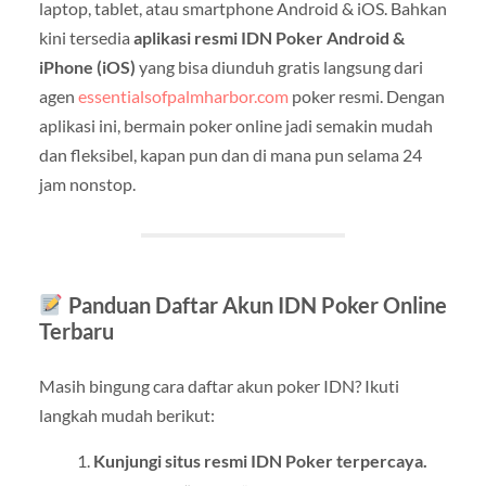
laptop, tablet, atau smartphone Android & iOS. Bahkan
kini tersedia
aplikasi resmi IDN Poker Android &
iPhone (iOS)
yang bisa diunduh gratis langsung dari
agen
essentialsofpalmharbor.com
poker resmi. Dengan
aplikasi ini, bermain poker online jadi semakin mudah
dan fleksibel, kapan pun dan di mana pun selama 24
jam nonstop.
Panduan Daftar Akun IDN Poker Online
Terbaru
Masih bingung cara daftar akun poker IDN? Ikuti
langkah mudah berikut:
Kunjungi situs resmi IDN Poker terpercaya.